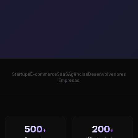
Startups
E-commerce
SaaS
Agências
Desenvolvedores
Empresas
500
200
+
+