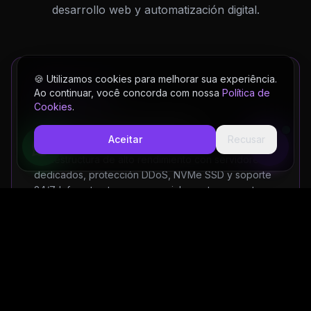
desarrollo web y automatización digital.
🍪 Utilizamos cookies para melhorar sua experiência.
Ao continuar, você concorda com nossa
Política de
Principal
Cookies
.
Hospedaje Cloud & VPS
Aceitar
Recusar
Infraestructura de alto rendimiento con servidores
dedicados, protección DDoS, NVMe SSD y soporte
24/7. Infraestructura empresarial para tu proyecto.
Intel Xeon + NVMe SSD
Proteção DDoS inclusa
Tráfego ilimitado
Suporte humanizado