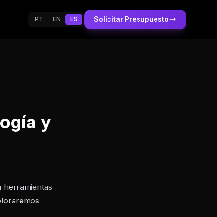
Solicitar Presupuesto
PT
EN
ES
ogía y
en herramientas
xploraremos