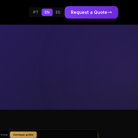
Request a Quote
PT
EN
ES