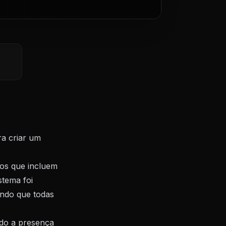
ra criar um
sos que incluem
stema foi
ndo que todas
ndo a presença