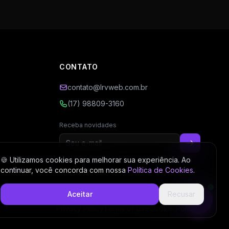
CONTATO
contato@lrvweb.com.br
(17) 98809-3160
Receba novidades
🍪 Utilizamos cookies para melhorar sua experiência. Ao
continuar, você concorda com nossa
Política de Cookies
.
Aceitar
Recusar
Privacy Policy
Terms of Use
Cookie Policy