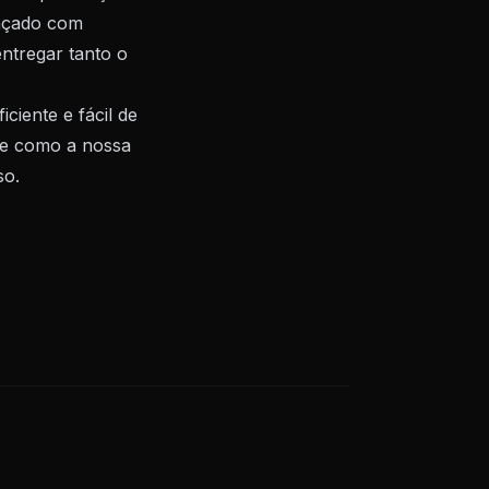
ançado com
ntregar tanto o
ciente e fácil de
 de como a nossa
so.